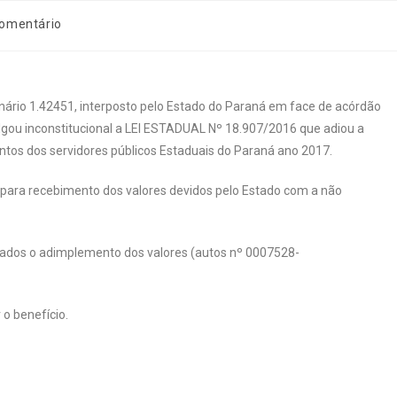
comentário
nário 1.42451, interposto pelo Estado do Paraná em face de acórdão
ulgou inconstitucional a LEI ESTADUAL Nº 18.907/2016 que adiou a
ntos dos servidores públicos Estaduais do Paraná ano 2017.
s para recebimento dos valores devidos pelo Estado com a não
izados o adimplemento dos valores (autos nº 0007528-
r o benefício.